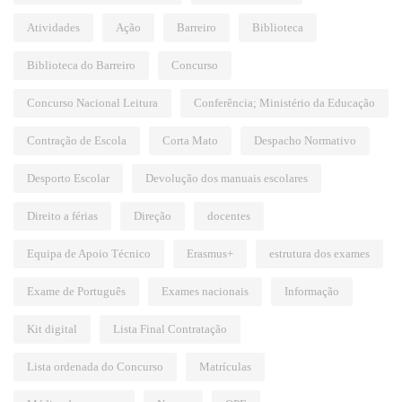
Atividades
Ação
Barreiro
Biblioteca
Biblioteca do Barreiro
Concurso
Concurso Nacional Leitura
Conferência; Ministério da Educação
Contração de Escola
Corta Mato
Despacho Normativo
Desporto Escolar
Devolução dos manuais escolares
Direito a férias
Direção
docentes
Equipa de Apoio Técnico
Erasmus+
estrutura dos exames
Exame de Português
Exames nacionais
Informação
Kit digital
Lista Final Contratação
Lista ordenada do Concurso
Matrículas