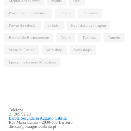
Médias dos exames
Norma
OPE
Procedimento Concursal
Projeto
Propostas
Provas de seleção
Prémio
Reposição de Imagem
Reserva de Recrutamento
Teatro
Tertúlias
Torneio
Visita de Estudo
Workshop
Workshops
Época dos Exames Modulares
Telefone
21 205 92 20
Escola Secundária Augusto Cabrita
Rua Maria Lamas - 2830-088 Barreiro
direcao@aeaugustocabrita.pt