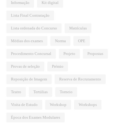
Informação
Kit digital
Lista Final Contratação
Lista ordenada do Concurso
Matrículas
Médias dos exames
Norma
OPE
Procedimento Concursal
Projeto
Propostas
Provas de seleção
Prémio
Reposição de Imagem
Reserva de Recrutamento
Teatro
Tertúlias
Torneio
Visita de Estudo
Workshop
Workshops
Época dos Exames Modulares