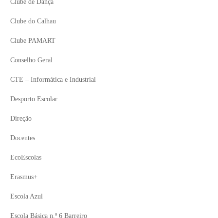
Clube de Dança
Clube do Calhau
Clube PAMART
Conselho Geral
CTE – Informática e Industrial
Desporto Escolar
Direção
Docentes
EcoEscolas
Erasmus+
Escola Azul
Escola Básica n.º 6 Barreiro