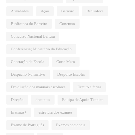
Atividades
Ação
Barreiro
Biblioteca
Biblioteca do Barreiro
Concurso
Concurso Nacional Leitura
Conferência; Ministério da Educação
do – IEFP Setúbal e
Parceria entre Escolas – Augusto
Contração de Escola
Corta Mato
Cabrita e Alfredo da Silva
Despacho Normativo
Desporto Escolar
2026
Fevereiro 10, 2026
Devolução dos manuais escolares
Direito a férias
Direção
docentes
Equipa de Apoio Técnico
Erasmus+
estrutura dos exames
Exame de Português
Exames nacionais