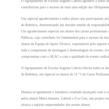
O Agrupamento de Escolas Augusto Cabrita agradece a todos os p
contribuíram para o sucesso de mais uma edição das Olimpíadas
Um especial agradecimento a todos alunos que participaram at
da Robótica, demonstrando um elevado sentido de responsabilida
Um agradecimento especial aos alunos dos cursos profissionais
Públicas, cujo contributo foi fundamental para o sucesso da ini
alunos da Equipa de Apoio Técnico, responsáveis pelo suporte t
toda a componente de montagem e desmontagem do evento, evid
compromisso com o AEAC e com a qualidade do evento realiza
O Agrupamento de Escolas Augusto Cabrita felicita todos os alu
da Robótica, em especial os alunos do 11.º I do Curso Profiss
.
Destaca-se igualmente o fantástico resultado alcançado com a co
pelos alunos Marta Antunes, Gabriel e Eva Cruz, um projeto inov
técnica e espírito empreendedor dos nossos alunos.