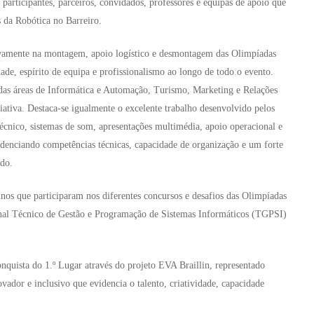
articipantes, parceiros, convidados, professores e equipas de apoio que
 da Robótica no Barreiro.
ivamente na montagem, apoio logístico e desmontagem das Olimpíadas
de, espírito de equipa e profissionalismo ao longo de todo o evento.
 das áreas de Informática e Automação, Turismo, Marketing e Relações
ciativa. Destaca-se igualmente o excelente trabalho desenvolvido pelos
écnico, sistemas de som, apresentações multimédia, apoio operacional e
enciando competências técnicas, capacidade de organização e um forte
do.
nos que participaram nos diferentes concursos e desafios das Olimpíadas
ional Técnico de Gestão e Programação de Sistemas Informáticos (TGPSI)
nquista do 1.º Lugar através do projeto EVA Braillin, representado
ador e inclusivo que evidencia o talento, criatividade, capacidade