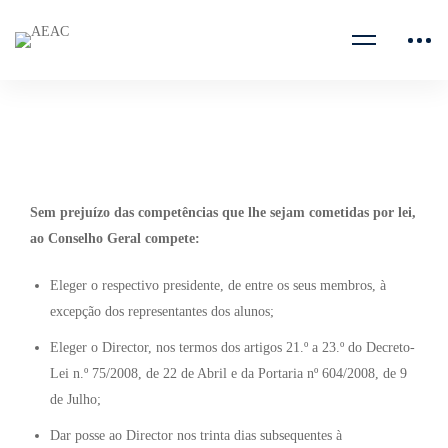
Home
Agrupamento
Conselho Geral
Sem prejuízo das competências que lhe sejam cometidas por lei,
ao Conselho Geral compete:
Eleger o respectivo presidente, de entre os seus membros, à
excepção dos representantes dos alunos;
Eleger o Director, nos termos dos artigos 21.º a 23.º do Decreto-
Lei n.º 75/2008, de 22 de Abril e da Portaria nº 604/2008, de 9
de Julho;
Dar posse ao Director nos trinta dias subsequentes à