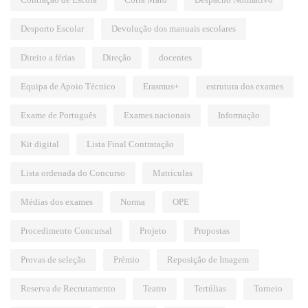
Desporto Escolar
Devolução dos manuais escolares
Direito a férias
Direção
docentes
Equipa de Apoio Técnico
Erasmus+
estrutura dos exames
Exame de Português
Exames nacionais
Informação
Kit digital
Lista Final Contratação
Lista ordenada do Concurso
Matrículas
Médias dos exames
Norma
OPE
Procedimento Concursal
Projeto
Propostas
Provas de seleção
Prémio
Reposição de Imagem
Reserva de Recrutamento
Teatro
Tertúlias
Torneio