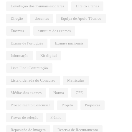
Devolução dos manuais escolares
Direito a férias
Direção
docentes
Equipa de Apoio Técnico
Erasmus+
estrutura dos exames
Exame de Português
Exames nacionais
Informação
Kit digital
Lista Final Contratação
Lista ordenada do Concurso
Matrículas
Médias dos exames
Norma
OPE
Procedimento Concursal
Projeto
Propostas
Provas de seleção
Prémio
Reposição de Imagem
Reserva de Recrutamento