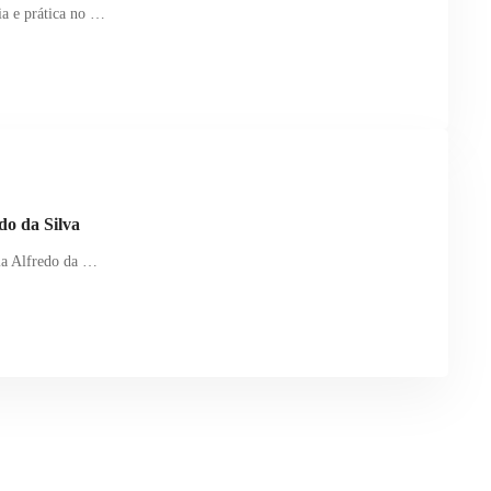
a e prática no …
do da Silva
ia Alfredo da …