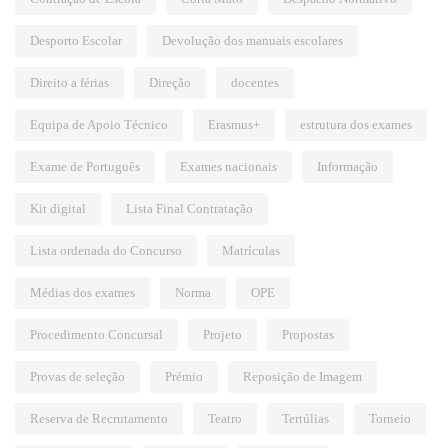
Desporto Escolar
Devolução dos manuais escolares
Direito a férias
Direção
docentes
Equipa de Apoio Técnico
Erasmus+
estrutura dos exames
Exame de Português
Exames nacionais
Informação
Kit digital
Lista Final Contratação
Lista ordenada do Concurso
Matrículas
Médias dos exames
Norma
OPE
Procedimento Concursal
Projeto
Propostas
Provas de seleção
Prémio
Reposição de Imagem
Reserva de Recrutamento
Teatro
Tertúlias
Torneio