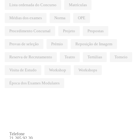
Lista ordenada do Concurso
Matrículas
Médias dos exames
Norma
OPE
Procedimento Concursal
Projeto
Propostas
Provas de seleção
Prémio
Reposição de Imagem
Reserva de Recrutamento
Teatro
Tertúlias
Torneio
Visita de Estudo
Workshop
Workshops
Época dos Exames Modulares
Telefone
21 205 92 20