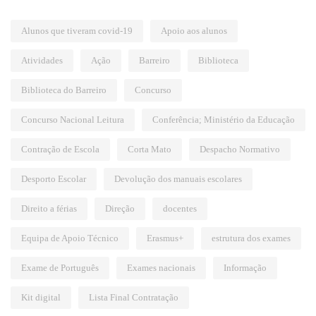
Alunos que tiveram covid-19
Apoio aos alunos
Atividades
Ação
Barreiro
Biblioteca
Biblioteca do Barreiro
Concurso
Concurso Nacional Leitura
Conferência; Ministério da Educação
Contração de Escola
Corta Mato
Despacho Normativo
Desporto Escolar
Devolução dos manuais escolares
Direito a férias
Direção
docentes
Equipa de Apoio Técnico
Erasmus+
estrutura dos exames
Exame de Português
Exames nacionais
Informação
Kit digital
Lista Final Contratação