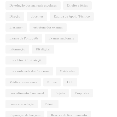
Devolução dos manuais escolares
Direito a férias
Direção
docentes
Equipa de Apoio Técnico
Erasmus+
estrutura dos exames
Exame de Português
Exames nacionais
Informação
Kit digital
Lista Final Contratação
Lista ordenada do Concurso
Matrículas
Médias dos exames
Norma
OPE
Procedimento Concursal
Projeto
Propostas
Provas de seleção
Prémio
Reposição de Imagem
Reserva de Recrutamento