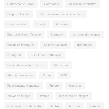
Contração de Escola
Corta Mato
Despacho Normativo
Desporto Escolar
Devolução dos manuais escolares
Direito a férias
Direção
docentes
Equipa de Apoio Técnico
Erasmus+
estrutura dos exames
Exame de Português
Exames nacionais
Informação
Kit digital
Lista Final Contratação
Lista ordenada do Concurso
Matrículas
Médias dos exames
Norma
OPE
Procedimento Concursal
Projeto
Propostas
Provas de seleção
Prémio
Reposição de Imagem
Reserva de Recrutamento
Teatro
Tertúlias
Torneio