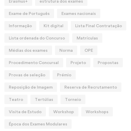
Erasmus+
estrutura dos exames
Exame de Português
Exames nacionais
Informação
Kit digital
Lista Final Contratação
Lista ordenada do Concurso
Matrículas
Médias dos exames
Norma
OPE
Procedimento Concursal
Projeto
Propostas
Provas de seleção
Prémio
Reposição de Imagem
Reserva de Recrutamento
Teatro
Tertúlias
Torneio
Visita de Estudo
Workshop
Workshops
Época dos Exames Modulares