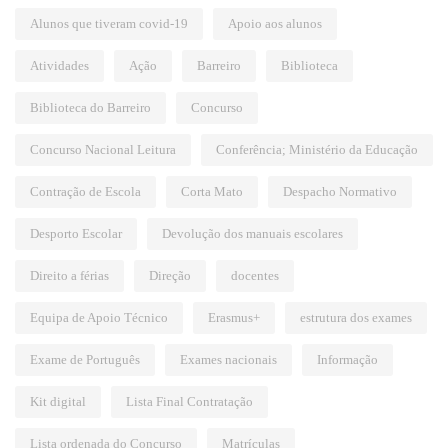
Alunos que tiveram covid-19
Apoio aos alunos
Atividades
Ação
Barreiro
Biblioteca
Biblioteca do Barreiro
Concurso
Concurso Nacional Leitura
Conferência; Ministério da Educação
Contração de Escola
Corta Mato
Despacho Normativo
Desporto Escolar
Devolução dos manuais escolares
Direito a férias
Direção
docentes
Equipa de Apoio Técnico
Erasmus+
estrutura dos exames
Exame de Português
Exames nacionais
Informação
Kit digital
Lista Final Contratação
Lista ordenada do Concurso
Matrículas