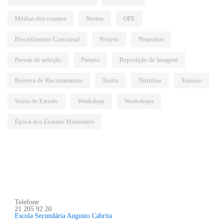
Médias dos exames
Norma
OPE
Procedimento Concursal
Projeto
Propostas
Provas de seleção
Prémio
Reposição de Imagem
Reserva de Recrutamento
Teatro
Tertúlias
Torneio
Visita de Estudo
Workshop
Workshops
Época dos Exames Modulares
Telefone
21 205 92 20
Escola Secundária Augusto Cabrita