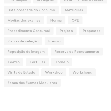
Lista ordenada do Concurso
Matrículas
Médias dos exames
Norma
OPE
Procedimento Concursal
Projeto
Propostas
Provas de seleção
Prémio
Reposição de Imagem
Reserva de Recrutamento
Teatro
Tertúlias
Torneio
Visita de Estudo
Workshop
Workshops
Época dos Exames Modulares