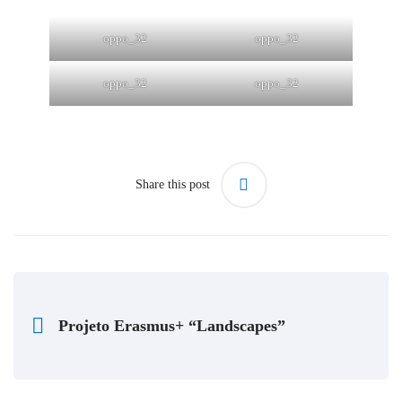
oppo_32
oppo_32
oppo_32
oppo_32
Share this post
Projeto Erasmus+ “Landscapes”