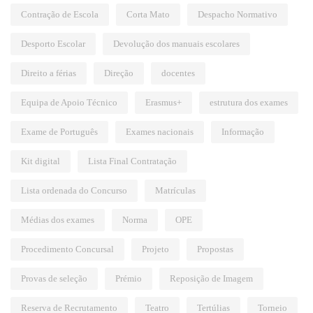
Contração de Escola
Corta Mato
Despacho Normativo
Desporto Escolar
Devolução dos manuais escolares
Direito a férias
Direção
docentes
Equipa de Apoio Técnico
Erasmus+
estrutura dos exames
Exame de Português
Exames nacionais
Informação
Kit digital
Lista Final Contratação
Lista ordenada do Concurso
Matrículas
Médias dos exames
Norma
OPE
Procedimento Concursal
Projeto
Propostas
Provas de seleção
Prémio
Reposição de Imagem
Reserva de Recrutamento
Teatro
Tertúlias
Torneio