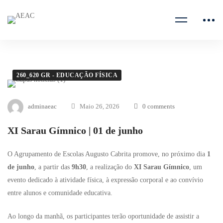
260_620 GR - EDUCAÇÃO FÍSICA
adminaeac
Maio 26, 2026
0 comments
XI Sarau Gímnico | 01 de junho
O Agrupamento de Escolas Augusto Cabrita promove, no próximo dia
1
de junho
, a partir das
9h30
, a realização do
XI Sarau Gímnico
, um
evento dedicado à atividade física, à expressão corporal e ao convívio
entre alunos e comunidade educativa.
Ao longo da manhã, os participantes terão oportunidade de assistir a