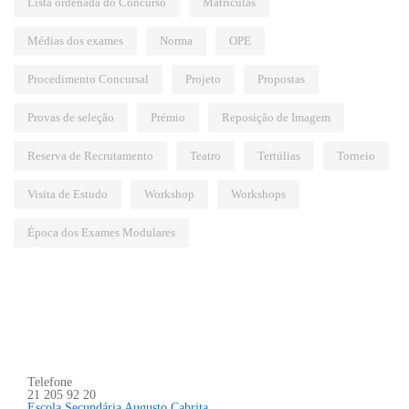
Lista ordenada do Concurso
Matrículas
Médias dos exames
Norma
OPE
Procedimento Concursal
Projeto
Propostas
Provas de seleção
Prémio
Reposição de Imagem
Reserva de Recrutamento
Teatro
Tertúlias
Torneio
Visita de Estudo
Workshop
Workshops
Época dos Exames Modulares
Telefone
21 205 92 20
Escola Secundária Augusto Cabrita