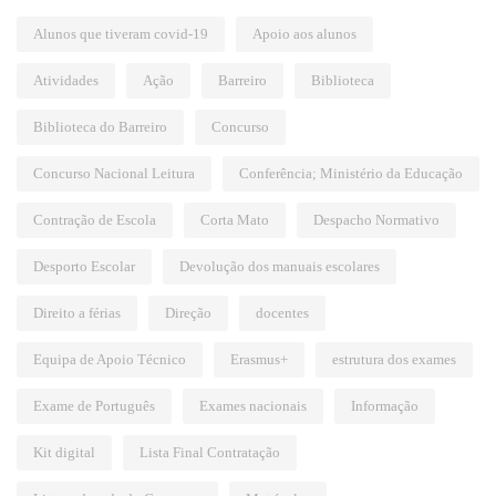
Alunos que tiveram covid-19
Apoio aos alunos
Atividades
Ação
Barreiro
Biblioteca
Biblioteca do Barreiro
Concurso
Concurso Nacional Leitura
Conferência; Ministério da Educação
Contração de Escola
Corta Mato
Despacho Normativo
Desporto Escolar
Devolução dos manuais escolares
Direito a férias
Direção
docentes
Equipa de Apoio Técnico
Erasmus+
estrutura dos exames
Exame de Português
Exames nacionais
Informação
Kit digital
Lista Final Contratação