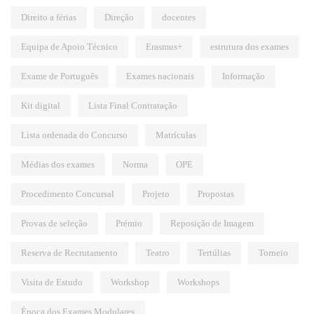
Direito a férias
Direção
docentes
Equipa de Apoio Técnico
Erasmus+
estrutura dos exames
Exame de Português
Exames nacionais
Informação
Kit digital
Lista Final Contratação
Lista ordenada do Concurso
Matrículas
Médias dos exames
Norma
OPE
Procedimento Concursal
Projeto
Propostas
Provas de seleção
Prémio
Reposição de Imagem
Reserva de Recrutamento
Teatro
Tertúlias
Torneio
Visita de Estudo
Workshop
Workshops
Época dos Exames Modulares