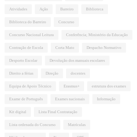
Atividades
Ação
Barreiro
Biblioteca
Biblioteca do Barreiro
Concurso
Concurso Nacional Leitura
Conferência; Ministério da Educação
Contração de Escola
Corta Mato
Despacho Normativo
Desporto Escolar
Devolução dos manuais escolares
Direito a férias
Direção
docentes
Equipa de Apoio Técnico
Erasmus+
estrutura dos exames
Exame de Português
Exames nacionais
Informação
Kit digital
Lista Final Contratação
Lista ordenada do Concurso
Matrículas