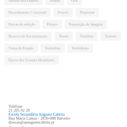
Médias dos exames
Norma
OPE
Procedimento Concursal
Projeto
Propostas
Provas de seleção
Prémio
Reposição de Imagem
Reserva de Recrutamento
Teatro
Tertúlias
Torneio
Visita de Estudo
Workshop
Workshops
Época dos Exames Modulares
Telefone
21 205 92 20
Escola Secundária Augusto Cabrita
Rua Maria Lamas - 2830-088 Barreiro
direcao@aeaugustocabrita.pt