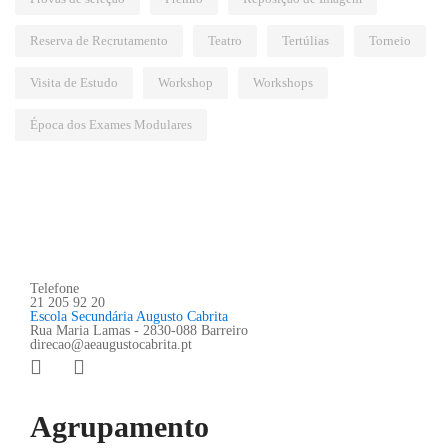
Reserva de Recrutamento
Teatro
Tertúlias
Torneio
Visita de Estudo
Workshop
Workshops
Época dos Exames Modulares
Telefone
21 205 92 20
Escola Secundária Augusto Cabrita
Rua Maria Lamas - 2830-088 Barreiro
direcao@aeaugustocabrita.pt
Agrupamento