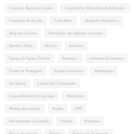
Concurso Nacional Leitura
Conferência; Ministério da Educação
Contração de Escola
Corta Mato
Despacho Normativo
Desporto Escolar
Devolução dos manuais escolares
Direito a férias
Direção
docentes
Equipa de Apoio Técnico
Erasmus+
estrutura dos exames
Exame de Português
Exames nacionais
Informação
Kit digital
Lista Final Contratação
Lista ordenada do Concurso
Matrículas
Médias dos exames
Norma
OPE
Procedimento Concursal
Projeto
Propostas
Provas de seleção
Prémio
Reposição de Imagem