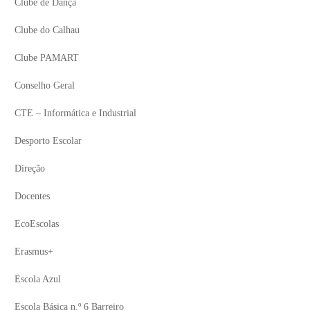
Clube de Dança
Clube do Calhau
Clube PAMART
Conselho Geral
CTE – Informática e Industrial
Desporto Escolar
Direção
Docentes
EcoEscolas
Erasmus+
Escola Azul
Escola Básica n.º 6 Barreiro