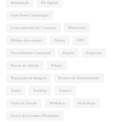
Informação
Kit digital
Lista Final Contratação
Lista ordenada do Concurso
Matrículas
Médias dos exames
Norma
OPE
Procedimento Concursal
Projeto
Propostas
Provas de seleção
Prémio
Reposição de Imagem
Reserva de Recrutamento
Teatro
Tertúlias
Torneio
Visita de Estudo
Workshop
Workshops
Época dos Exames Modulares