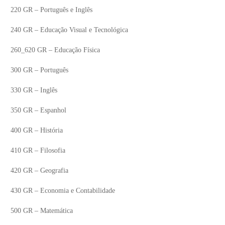
220 GR – Português e Inglês
240 GR – Educação Visual e Tecnológica
260_620 GR – Educação Física
300 GR – Português
330 GR – Inglês
350 GR – Espanhol
400 GR – História
410 GR – Filosofia
420 GR – Geografia
E/2024 –
Guia Geral de Exames 2024
430 GR – Economia e Contabilidade
 realização |
Fevereiro 26, 2024
 Reapreciação |
500 GR – Matemática