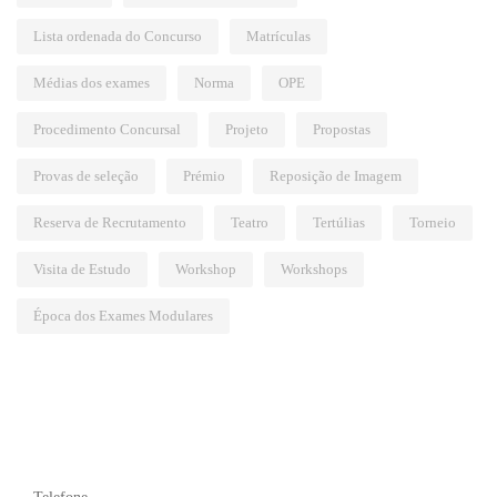
Lista ordenada do Concurso
Matrículas
Médias dos exames
Norma
OPE
Procedimento Concursal
Projeto
Propostas
Provas de seleção
Prémio
Reposição de Imagem
Reserva de Recrutamento
Teatro
Tertúlias
Torneio
Visita de Estudo
Workshop
Workshops
Época dos Exames Modulares