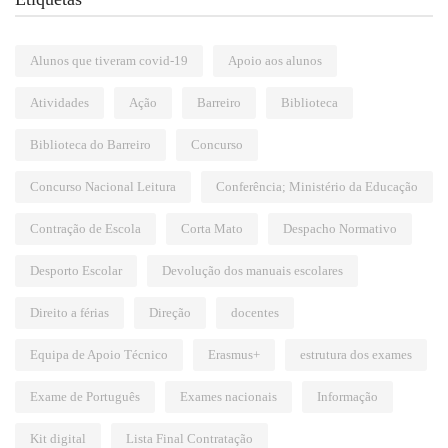
Alunos que tiveram covid-19
Apoio aos alunos
Atividades
Ação
Barreiro
Biblioteca
Biblioteca do Barreiro
Concurso
Concurso Nacional Leitura
Conferência; Ministério da Educação
Contração de Escola
Corta Mato
Despacho Normativo
Desporto Escolar
Devolução dos manuais escolares
Direito a férias
Direção
docentes
Equipa de Apoio Técnico
Erasmus+
estrutura dos exames
Exame de Português
Exames nacionais
Informação
Kit digital
Lista Final Contratação