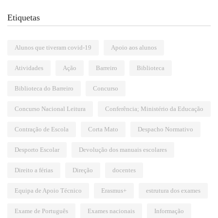
Etiquetas
Alunos que tiveram covid-19
Apoio aos alunos
Atividades
Ação
Barreiro
Biblioteca
Biblioteca do Barreiro
Concurso
Concurso Nacional Leitura
Conferência; Ministério da Educação
Contração de Escola
Corta Mato
Despacho Normativo
Desporto Escolar
Devolução dos manuais escolares
Direito a férias
Direção
docentes
Equipa de Apoio Técnico
Erasmus+
estrutura dos exames
Exame de Português
Exames nacionais
Informação