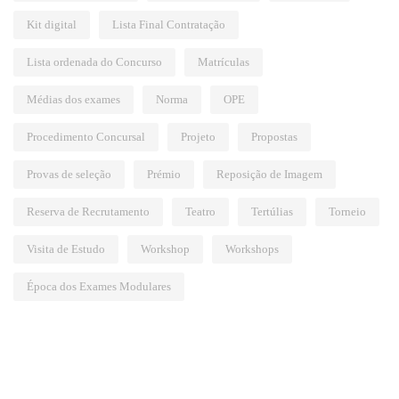
Kit digital
Lista Final Contratação
Lista ordenada do Concurso
Matrículas
Médias dos exames
Norma
OPE
Procedimento Concursal
Projeto
Propostas
Provas de seleção
Prémio
Reposição de Imagem
Reserva de Recrutamento
Teatro
Tertúlias
Torneio
Visita de Estudo
Workshop
Workshops
Época dos Exames Modulares