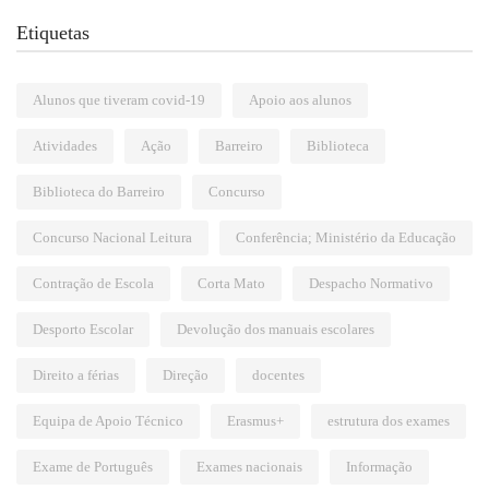
Etiquetas
Alunos que tiveram covid-19
Apoio aos alunos
Atividades
Ação
Barreiro
Biblioteca
Biblioteca do Barreiro
Concurso
Concurso Nacional Leitura
Conferência; Ministério da Educação
Contração de Escola
Corta Mato
Despacho Normativo
Desporto Escolar
Devolução dos manuais escolares
Direito a férias
Direção
docentes
Equipa de Apoio Técnico
Erasmus+
estrutura dos exames
Exame de Português
Exames nacionais
Informação