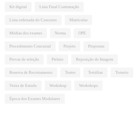
Kit digital
Lista Final Contratação
Lista ordenada do Concurso
Matrículas
Médias dos exames
Norma
OPE
Procedimento Concursal
Projeto
Propostas
Provas de seleção
Prémio
Reposição de Imagem
Reserva de Recrutamento
Teatro
Tertúlias
Torneio
Visita de Estudo
Workshop
Workshops
Época dos Exames Modulares