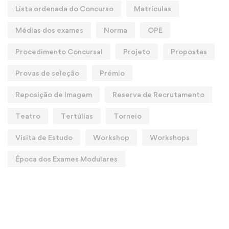
Lista ordenada do Concurso
Matrículas
Médias dos exames
Norma
OPE
Procedimento Concursal
Projeto
Propostas
Provas de seleção
Prémio
Reposição de Imagem
Reserva de Recrutamento
Teatro
Tertúlias
Torneio
Visita de Estudo
Workshop
Workshops
Época dos Exames Modulares