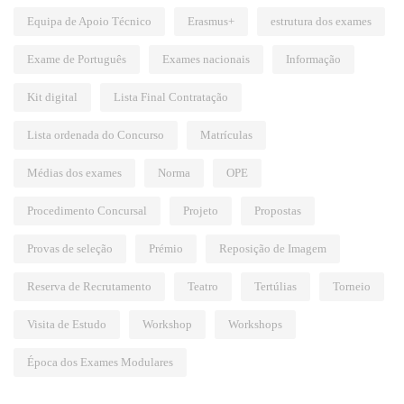
Equipa de Apoio Técnico
Erasmus+
estrutura dos exames
Exame de Português
Exames nacionais
Informação
Kit digital
Lista Final Contratação
Lista ordenada do Concurso
Matrículas
Médias dos exames
Norma
OPE
Procedimento Concursal
Projeto
Propostas
Provas de seleção
Prémio
Reposição de Imagem
Reserva de Recrutamento
Teatro
Tertúlias
Torneio
Visita de Estudo
Workshop
Workshops
Época dos Exames Modulares