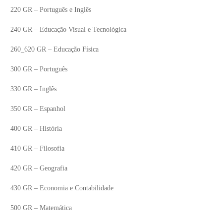
220 GR – Português e Inglês
240 GR – Educação Visual e Tecnológica
260_620 GR – Educação Física
300 GR – Português
330 GR – Inglês
350 GR – Espanhol
400 GR – História
410 GR – Filosofia
420 GR – Geografia
lassificações dos
Exames Nacionais e Provas Finais
430 GR – Economia e Contabilidade
ais de Geografia A
de Ciclo
500 GR – Matemática
Julho 20, 2026