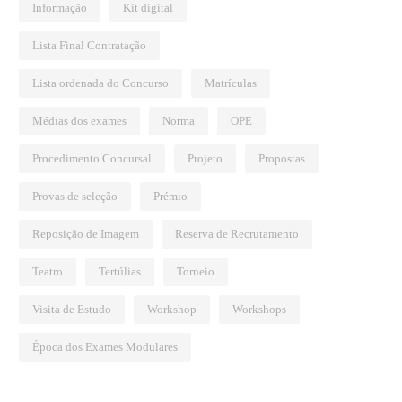
Informação
Kit digital
Lista Final Contratação
Lista ordenada do Concurso
Matrículas
Médias dos exames
Norma
OPE
Procedimento Concursal
Projeto
Propostas
Provas de seleção
Prémio
Reposição de Imagem
Reserva de Recrutamento
Teatro
Tertúlias
Torneio
Visita de Estudo
Workshop
Workshops
Época dos Exames Modulares