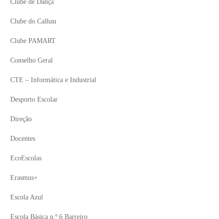
Clube de Dança
Clube do Calhau
Clube PAMART
Conselho Geral
CTE – Informática e Industrial
Desporto Escolar
Direção
Docentes
EcoEscolas
Erasmus+
Escola Azul
Escola Básica n.º 6 Barreiro