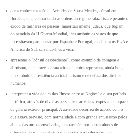
dar a conhecer a ação de Aristides de Sousa Mendes, cônsul em
Bordéus, que, contrariando as ordens do regime salazarista e perante o
êxodo de milhares de pessoas, maioritariamente judeus, que fugiam
do pesadelo da II Guerra Mundial, lhes atribuiu os vistos de que
necessitavam para passar por Espanha e Portugal, e daí para os EUA e
América do Sul, salvando-lhes a vida;
apresentar o “cônsul desobediente”, como exemplo de coragem e
altruísmo, que através da sua atitude heroica representa, ainda hoje,
um símbolo de resistência ao totalitarismo e de defesa dos direitos
humanos;
interpretar a vida de um dos “Justos entre as Nações” e o seu período
histórico, através de diversas perspetivas artísticas, expostas no espaço
da galeria exterior principal. A atividade decorreu de acordo com o
que estava previsto, com normalidade e com grande entusiasmo pelos
alunos das turmas envolvidas, mas também por outros alunos de
diferentes anos de escolaridade, docentes e não docentes, dada a