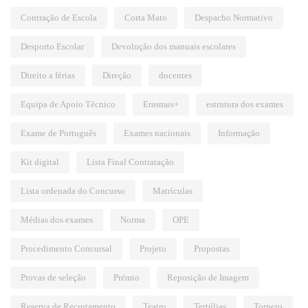
Contração de Escola
Corta Mato
Despacho Normativo
Desporto Escolar
Devolução dos manuais escolares
Direito a férias
Direção
docentes
Equipa de Apoio Técnico
Erasmus+
estrutura dos exames
Exame de Português
Exames nacionais
Informação
Kit digital
Lista Final Contratação
Lista ordenada do Concurso
Matrículas
Médias dos exames
Norma
OPE
Procedimento Concursal
Projeto
Propostas
Provas de seleção
Prémio
Reposição de Imagem
Reserva de Recrutamento
Teatro
Tertúlias
Torneio