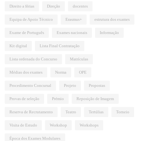
Direito a férias
Direção
docentes
Equipa de Apoio Técnico
Erasmus+
estrutura dos exames
Exame de Português
Exames nacionais
Informação
Kit digital
Lista Final Contratação
Lista ordenada do Concurso
Matrículas
Médias dos exames
Norma
OPE
Procedimento Concursal
Projeto
Propostas
Provas de seleção
Prémio
Reposição de Imagem
Reserva de Recrutamento
Teatro
Tertúlias
Torneio
Visita de Estudo
Workshop
Workshops
Época dos Exames Modulares