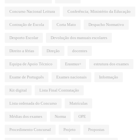
Concurso Nacional Leitura
Conferência; Ministério da Educação
Contração de Escola
Corta Mato
Despacho Normativo
Desporto Escolar
Devolução dos manuais escolares
Direito a férias
Direção
docentes
Equipa de Apoio Técnico
Erasmus+
estrutura dos exames
Exame de Português
Exames nacionais
Informação
Kit digital
Lista Final Contratação
Lista ordenada do Concurso
Matrículas
Médias dos exames
Norma
OPE
Procedimento Concursal
Projeto
Propostas