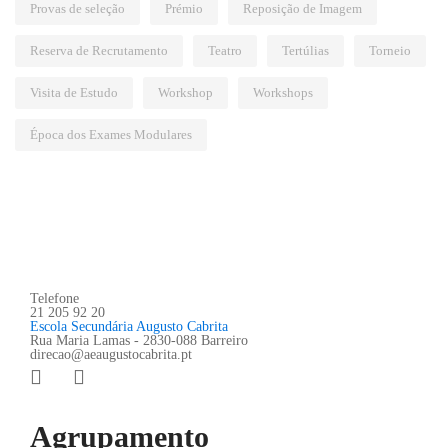
Provas de seleção
Prémio
Reposição de Imagem
Reserva de Recrutamento
Teatro
Tertúlias
Torneio
Visita de Estudo
Workshop
Workshops
Época dos Exames Modulares
Telefone
21 205 92 20
Escola Secundária Augusto Cabrita
Rua Maria Lamas - 2830-088 Barreiro
direcao@aeaugustocabrita.pt
Agrupamento