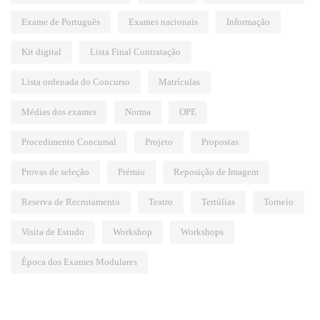
Exame de Português
Exames nacionais
Informação
Kit digital
Lista Final Contratação
Lista ordenada do Concurso
Matrículas
Médias dos exames
Norma
OPE
Procedimento Concursal
Projeto
Propostas
Provas de seleção
Prémio
Reposição de Imagem
Reserva de Recrutamento
Teatro
Tertúlias
Torneio
Visita de Estudo
Workshop
Workshops
Época dos Exames Modulares