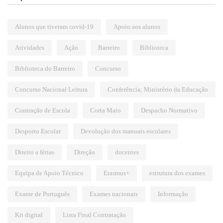
Alunos que tiveram covid-19
Apoio aos alunos
Atividades
Ação
Barreiro
Biblioteca
Biblioteca do Barreiro
Concurso
Concurso Nacional Leitura
Conferência; Ministério da Educação
Contração de Escola
Corta Mato
Despacho Normativo
Desporto Escolar
Devolução dos manuais escolares
Direito a férias
Direção
docentes
Equipa de Apoio Técnico
Erasmus+
estrutura dos exames
Exame de Português
Exames nacionais
Informação
Kit digital
Lista Final Contratação