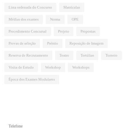
Lista ordenada do Concurso
Matrículas
Médias dos exames
Norma
OPE
Procedimento Concursal
Projeto
Propostas
Provas de seleção
Prémio
Reposição de Imagem
Reserva de Recrutamento
Teatro
Tertúlias
Torneio
Visita de Estudo
Workshop
Workshops
Época dos Exames Modulares
Telefone