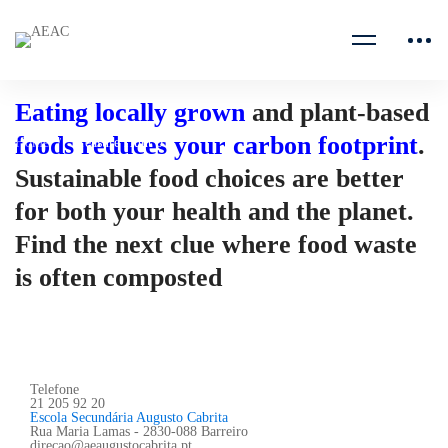
Eating locally grown
and plant-based
foods reduces your carbon footprint
.
Home
Treasure Hunt 05
Sustainable food choices are better
for both your health and the planet.
Find the next clue where food waste
is often composted
Telefone
21 205 92 20
Escola Secundária Augusto Cabrita
Rua Maria Lamas - 2830-088 Barreiro
direcao@aeaugustocabrita.pt