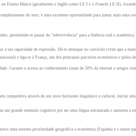
 no Ensino Básico (geralmente o Inglês como LE I e o Francês LE II), focando
mpletamente do zero, é uma excelente oportunidade para juntar mais uma comp
inho, permitindo-te passar da “sobrevivência” para a fluência real e académica.
idar a tua capacidade de expressão. Dá-te destaque no currículo (visto que a mai
ional) e liga-te à França, um dos principais parceiros económicos e polos de 
ade. Garante o acesso ao conhecimento (mais de 50% da internet e artigos cien
em competitiva através de um novo horizonte linguístico e cultural, iniciar uma
raz um grande estímulo cognitivo por ser uma língua estruturada e aumenta a e
Oferece uma enorme proximidade geográfica e económica (Espanha é o maior par