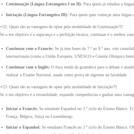
Continuação (Língua Estrangeira I ou II):
Para quem já estudou a língua
Iniciação (Língua Estrangeira III):
Para quem quer começar uma língua co
2. Quais são as vantagens de optar pela modalidade de Continuação?
Se o teu objetivo é a segurança e a perfeição técnica, continuar é o melhor cam
Continuar com o Francês:
Se já tens bases do 7.º ao 9.º ano, vais consol
internacionais (como a União Europeia, UNESCO e Comité Olímpico Internac
Continuar com o Inglês:
O foco muda da gramática para o debate e atualid
realizar o Exame Nacional, usado como prova de ingresso na faculdade.
3. Quais são as vantagens de optar pela modalidade de Iniciação?
Se o teu objetivo é a versatilidade, expandir competências e ganhar uma vantag
Iniciar o Francês:
Se estudaste Espanhol no 3.º ciclo do Ensino Básico. T
França, Bélgica, Suíça ou Luxemburgo.
Iniciar o Espanhol:
Se estudaste Francês no 3.º ciclo do Ensino Básico. 