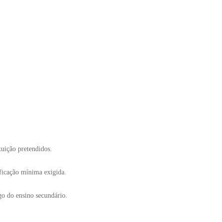
tuição pretendidos.
ificação mínima exigida.
go do ensino secundário.