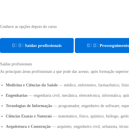
Conhece as opções depois do curso
Saídas profissionais
Prosseguimento
Saídas profissionais
As principais áreas profissionais a que pode dar acesso, após formação superio
Medicina e Ciências da Saúde
— médico, enfermeiro, farmacêutico, fisiote
Engenharias
— engenharia civil, mecânica, eletrotécnica, informática, quím
Tecnologias de Informação
— programador, engenheiro de software, especia
Ciências Exatas e Naturais
— matemático, físico, químico, biólogo, geólog
Arquitetura e Construção
— arquiteto, engenheiro civil, urbanista, técni