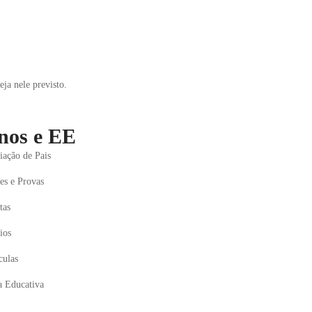
ja nele previsto.
nos e EE
iação de Pais
s e Provas
tas
ios
culas
a Educativa