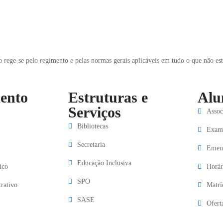
ege-se pelo regimento e pelas normas gerais aplicáveis em tudo o que não este
ento
Estruturas e
Alu
Serviços
Assoc
Bibliotecas
Exame
Secretaria
Emen
Educação Inclusiva
ico
Horár
SPO
rativo
Matrí
SASE
Ofert