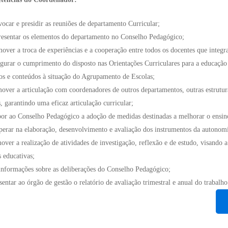
ocar e presidir as reuniões de departamento Curricular;
resentar os elementos do departamento no Conselho Pedagógico;
over a troca de experiências e a cooperação entre todos os docentes que integ
gurar o cumprimento do disposto nas Orientações Curriculares para a educação 
os e conteúdos à situação do Agrupamento de Escolas;
over a articulação com coordenadores de outros departamentos, outras estrutu
, garantindo uma eficaz articulação curricular;
por ao Conselho Pedagógico a adoção de medidas destinadas a melhorar o ensi
perar na elaboração, desenvolvimento e avaliação dos instrumentos da autonom
over a realização de atividades de investigação, reflexão e de estudo, visando 
s educativas;
informações sobre as deliberações do Conselho Pedagógico;
sentar ao órgão de gestão o relatório de avaliação trimestral e anual do trabalh