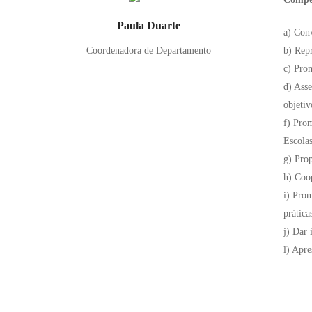
Paula Duarte
a) Conv
Coordenadora de Departamento
b) Rep
c) Prom
d) Asse
objetiv
f) Prom
Escolas
g) Pro
h) Coo
i) Prom
prática
j) Dar 
l) Apre