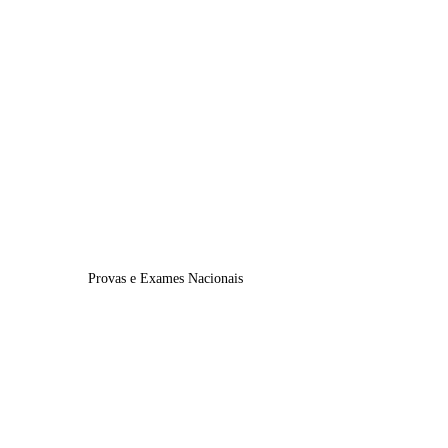
Calendário Escolar 25-26
Turmas | Horários 25-26
Oferta Educativa 25-26
Matriculas | Renovações 26-27
PAA 25 - 26
Provas e Exames Nacionais
Informações
Provas de Monitorização da Aprendizagem