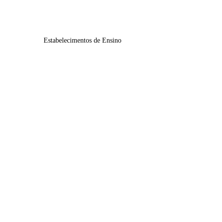
SPO
Estabelecimentos de Ensino
E.S. Augusto Cabrita
E.B. 2,3 Padre Abílio Mendes
JI N.º 1 do Alto do Seixalinho
JI N.º 3 do Alto do Seixalinho
EB1 / JI N.º 6
EB1 / JI N.º 5