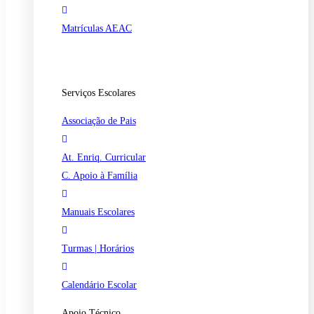
Matrículas AEAC
Serviços Escolares
Associação de Pais
At. Enriq. Curricular
C. Apoio à Família
Manuais Escolares
Turmas | Horários
Calendário Escolar
Apoio Técnico