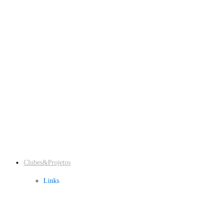
Escola Digital
SASE
SPO
Educação Inclusiva
PAA
Refeições Escolares
Clubes&Projetos
Links