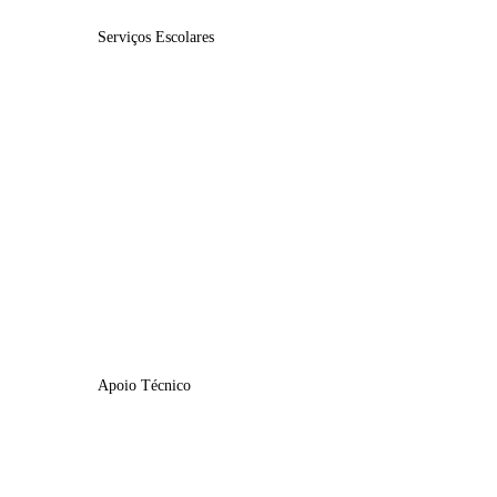
Serviços Escolares
Associação de Pais
At. Enriq. Curricular
C. Apoio à Família
Manuais Escolares
Turmas | Horários
Calendário Escolar
Apoio Técnico
GIAE Online
Plataforma Inovar