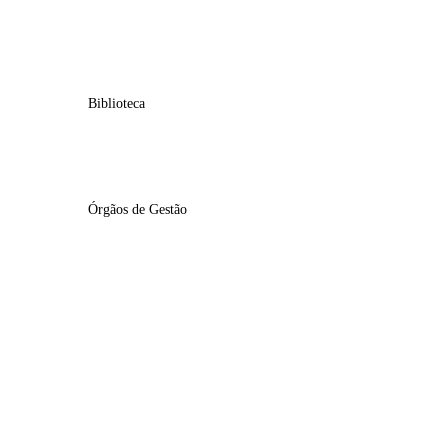
EB Américo Marinho
JI Maria Alzira Seixo
Biblioteca
Bibliotecas Escolares
Órgãos de Gestão
Conselho Geral
Direção Executiva
Conselho Pedagógico
Conselho Administrativo