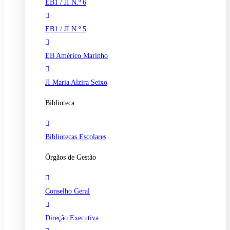
EB1 / JI N.º 6
EB1 / JI N.º 5
EB Américo Marinho
JI Maria Alzira Seixo
Biblioteca
Bibliotecas Escolares
Órgãos de Gestão
Conselho Geral
Direção Executiva