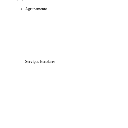
Agrupamento
Patrono
História do Agrupamento
Mensagem da Diretora
Serviços Escolares
Educação Inclusiva
Refeitório / Ementas
Papelaria / Reprografia
Secretaria
SASE