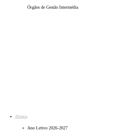
Órgãos de Gestão Intermédia
Departamentos/Grupos
Diretores de Turma
PADDE
Equipa de Apoio Técnico
Documentos Institucionais
MENAC
Alunos
Ano Letivo 2026-2027