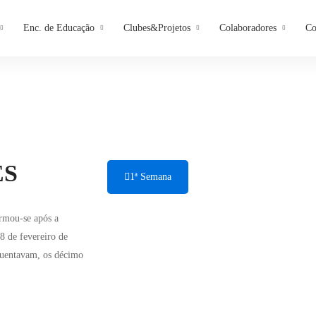
Enc. de Educação
Clubes&Projetos
Colaboradores
Co
ES
1ª Semana
rmou-se após a
8 de fevereiro de
quentavam, os décimo