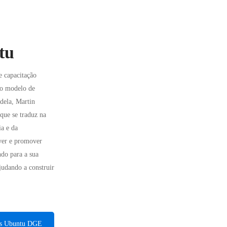
tu
 capacitação
do modelo de
dela, Martin
que se traduz na
ia e da
lver e promover
ndo para a sua
udando a construir
as Ubuntu DGE